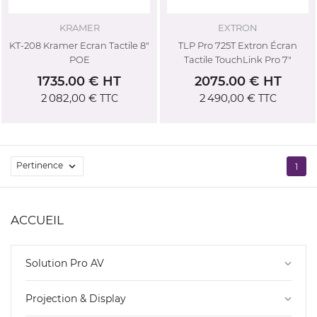
KRAMER
EXTRON
KT-208 Kramer Ecran Tactile 8"
TLP Pro 725T Extron Écran
POE
Tactile TouchLink Pro 7"
1735.00 € HT
2075.00 € HT
2 082,00 €
2 490,00 €
TTC
TTC
Pertinence

1
ACCUEIL
Solution Pro AV
keyboard_arrow_down
Projection & Display
keyboard_arrow_down