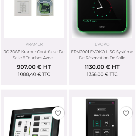
KRAMER
EVOKO
RC-308E Kramer Contrôleur De
ERM2001 EVOKO LISO Système
Salle 8 Touches Avec...
De Réservation De Salle
907.00 € HT
1130.00 € HT
1 088,40 €
1 356,00 €
TTC
TTC
favorite_border
favorite_border