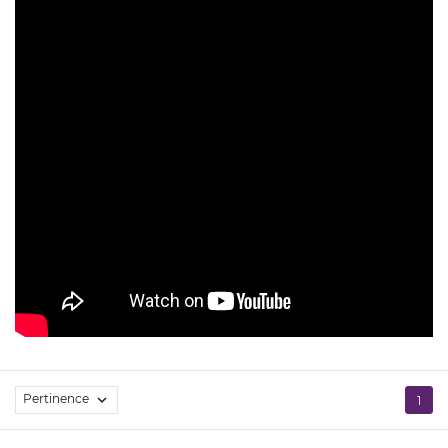
Pertinence

1