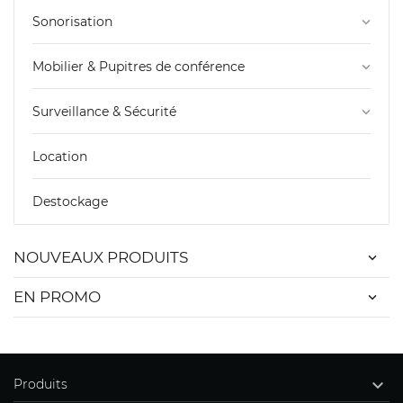
Sonorisation
keyboard_arrow_down
Mobilier & Pupitres de conférence
keyboard_arrow_down
Surveillance & Sécurité
keyboard_arrow_down
Location
Destockage
NOUVEAUX PRODUITS
EN PROMO

Produits