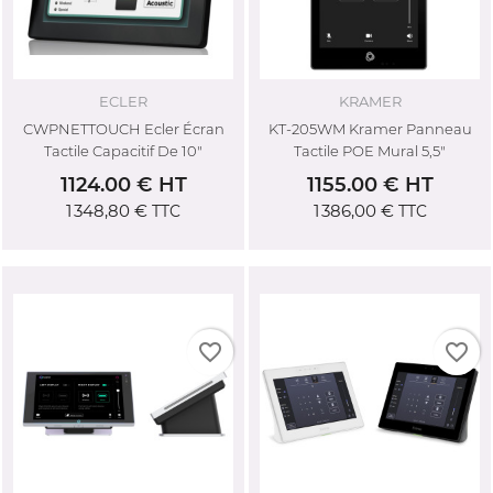
ECLER
KRAMER
CWPNETTOUCH Ecler Écran
KT-205WM Kramer Panneau
Tactile Capacitif De 10"
Tactile POE Mural 5,5"
1124.00 € HT
1155.00 € HT
1 348,80 €
1 386,00 €
TTC
TTC
favorite_border
favorite_border