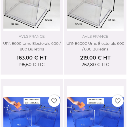
AVLS FRANCE
AVLS FRANCE
URNE600 Urne Électorale 600 /
URNE600C Urne Électorale 600
800 Bulletins
/ 800 Bulletins
163.00 € HT
219.00 € HT
195,60 €
262,80 €
TTC
TTC
favorite_border
favorite_border