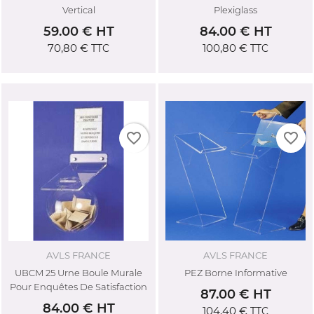
Vertical
Plexiglass
59.00 € HT
84.00 € HT
70,80 €
100,80 €
TTC
TTC
favorite_border
favorite_border
AVLS FRANCE
AVLS FRANCE
UBCM 25 Urne Boule Murale
PEZ Borne Informative
Pour Enquêtes De Satisfaction
87.00 € HT
84.00 € HT
104,40 €
TTC