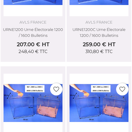
CRÉER UNE LISTE D'ENVIES
AVLS FRANCE
AVLS FRANCE
CONNEXION
((MODALTITLE))
URNE1200 Urne Électorale 1200
URNE1200C Urne Électorale
NOM DE LA LISTE D'ENVIES
/ 1600 Bulletins
1200 / 1600 Bulletins
Vous devez être connecté pour ajouter des produits
((confirmMessage))
AJOUTER À MA LISTE D'ENVIES
207.00 € HT
259.00 € HT
à votre liste d'envies.
248,40 €
310,80 €
TTC
TTC
add_circle_outline
Créer une nouvelle liste
((cancelText))
((modalDeleteText))
Annuler
Connexion
Annuler
Créer une liste d'envies
favorite_border
favorite_border