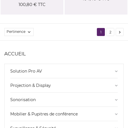
100,80 €
TTC
Pertinence


1
2
ACCUEIL
Solution Pro AV
keyboard_arrow_down
Projection & Display
keyboard_arrow_down
Sonorisation
keyboard_arrow_down
Mobilier & Pupitres de conférence
keyboard_arrow_down