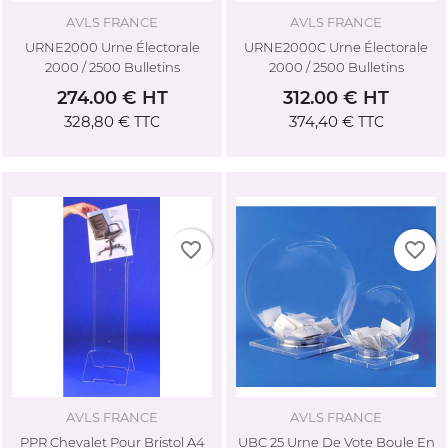
AVLS FRANCE
AVLS FRANCE
URNE2000 Urne Électorale
URNE2000C Urne Électorale
2000 / 2500 Bulletins
2000 / 2500 Bulletins
274.00 € HT
312.00 € HT
328,80 €
374,40 €
TTC
TTC
favorite_border
favorite_border
AVLS FRANCE
AVLS FRANCE
PPR Chevalet Pour Bristol A4
UBC 25 Urne De Vote Boule En