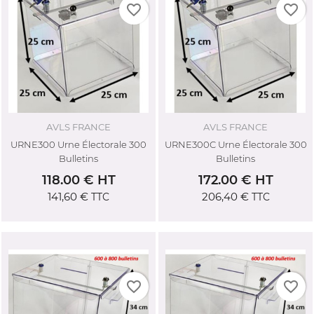
favorite_border
favorite_border
AVLS FRANCE
AVLS FRANCE
URNE300 Urne Électorale 300
URNE300C Urne Électorale 300
Bulletins
Bulletins
118.00 € HT
172.00 € HT
141,60 €
206,40 €
TTC
TTC
favorite_border
favorite_border