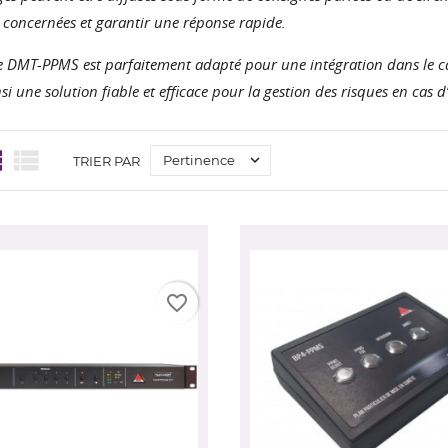
concernées et garantir une réponse rapide.
 DMT-PPMS est parfaitement adapté pour une intégration dans le cad
nsi une solution fiable et efficace pour la gestion des risques en cas 



Pertinence
TRIER PAR
favorite_border