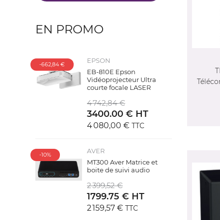
EN PROMO
EPSON
-662,84 €
T
EB-810E Epson
Vidéoprojecteur Ultra
Téléco
courte focale LASER
4 742,84 €
3400.00 € HT
4 080,00 €
TTC
AVER
-10%
MT300 Aver Matrice et
boite de suivi audio
2 399,52 €
1799.75 € HT
2 159,57 €
TTC