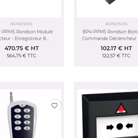
RONDSON
RONDSON
-PPMS Rondson Module
BP4-PPMS Rondson Boiti
cteur - Enregistreur 8...
Commande Déclencheur
470.75 € HT
102.17 € HT
564,75 €
TTC
122,57 €
TTC
favorite_border