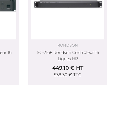
RONDSON
eur 16
SC-216E Rondson Contrôleur 16
liste
Lignes HP
449.10 € HT
538,30 €
TTC