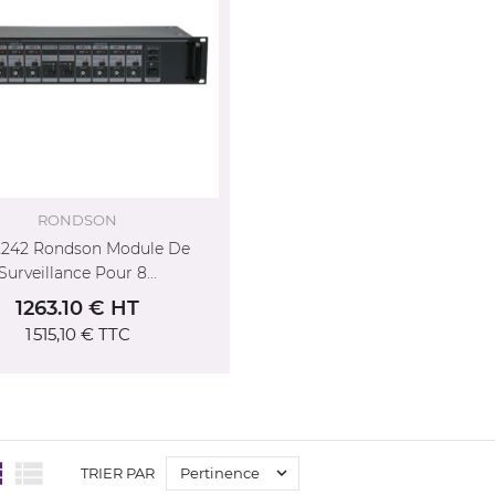
RONDSON
2242 Rondson Module De
Surveillance Pour 8...
1263.10 € HT
1 515,10 €
TTC



Pertinence
TRIER PAR