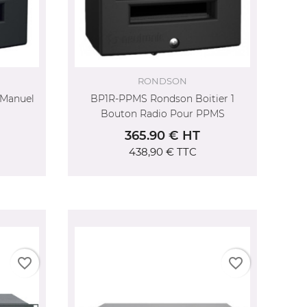
RONDSON
 Manuel
BP1R-PPMS Rondson Boitier 1
Bouton Radio Pour PPMS
365.90 € HT
438,90 €
TTC
favorite_border
favorite_border