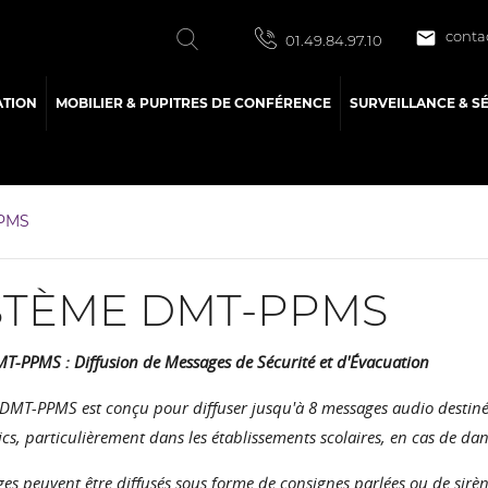

conta
01.49.84.97.10
ATION
MOBILIER & PUPITRES DE CONFÉRENCE
SURVEILLANCE & S
PMS
STÈME DMT-PPMS
T-PPMS : Diffusion de Messages de Sécurité et d'Évacuation
 DMT-PPMS est conçu pour diffuser jusqu'à 8 messages audio destiné
ics, particulièrement dans les établissements scolaires, en cas de dan
es peuvent être diffusés sous forme de consignes parlées ou de sirèn