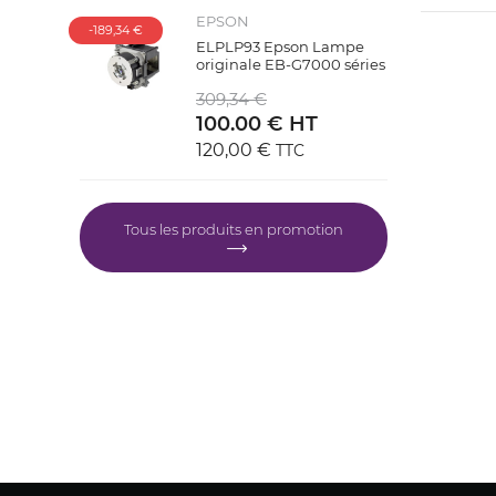
EPSON
-189,34 €
ELPLP93 Epson Lampe
originale EB-G7000 séries
309,34 €
100.00 € HT
120,00 €
TTC
Tous les produits en promotion