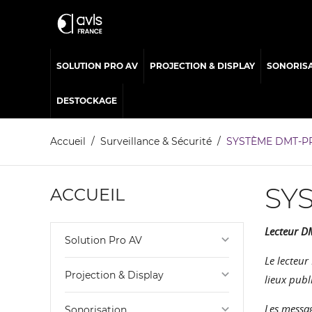
SOLUTION PRO AV
PROJECTION & DISPLAY
SONORIS
DESTOCKAGE
Accueil
Surveillance & Sécurité
SYSTÈME DMT-P
SY
ACCUEIL
Lecteur DM
keyboard_arrow_down
Solution Pro AV
Le lecteur
keyboard_arrow_down
Projection & Display
lieux publ
Les messag
keyboard_arrow_down
Sonorisation