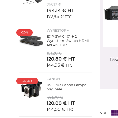
216,17 €
144.14 € HT
172,94 €
TTC
WYRESTORM
-20%
EXP-SW-0401-H2
Wyrestorm Switch HDMI
4x1 4K HDR
181,20 €
120.80 € HT
FA-
144,96 €
TTC
CANON
-317,70 €
RS-LP03 Canon Lampe
originale
461,70 €
120.00 € HT
144,00 €
TTC
VUE