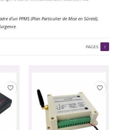
re d’un PPMS (Plan Particulier de Mise en Sûreté),
d’urgence.
PAGES
1
favorite_border
favorite_border