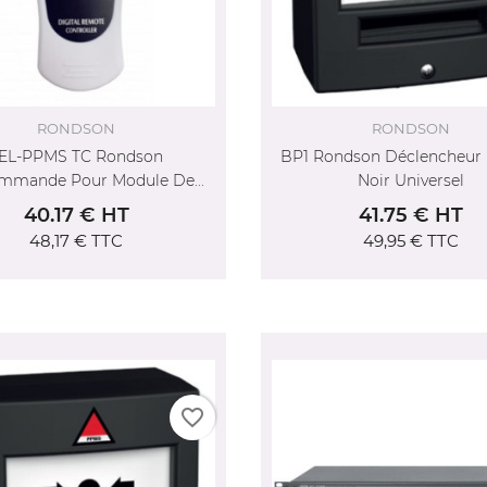
RONDSON
RONDSON
EL-PPMS TC Rondson
BP1 Rondson Déclencheur
mmande Pour Module De...
Noir Universel
40.17 € HT
41.75 € HT
48,17 €
TTC
49,95 €
TTC
favorite_border