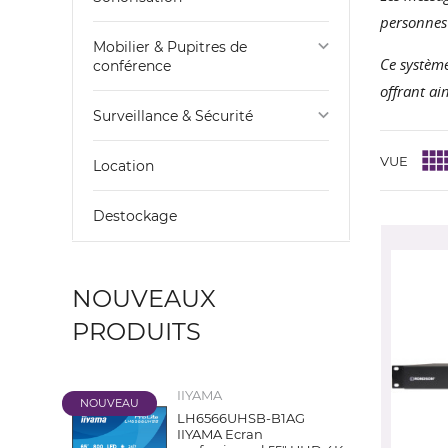
personnes 
keyboard_arrow_down
Mobilier & Pupitres de
Ce système
conférence
offrant ai
keyboard_arrow_down
Surveillance & Sécurité
VUE
Location
Destockage
NOUVEAUX
PRODUITS
IIYAMA
NOUVEAU
LH6566UHSB-B1AG
IIYAMA Ecran