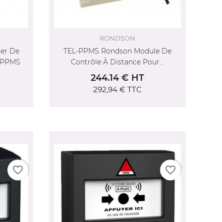
RONDSON
er De
TEL-PPMS Rondson Module De
 PPMS
Contrôle À Distance Pour...
244.14 € HT
292,94 €
TTC
favorite_border
favorite_border