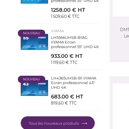
professionnel 55" UHD 4K
1258.00 € HT
1 509,60 €
TTC
DMT
IIYAMA
NOUVEAU
Le
LH5566UHSB-B1AG
IIYAMA Ecran
professionnel 55" UHD 4K
933.00 € HT
1 119,60 €
TTC
LH4365UHSB-B1 IIYAMA
NOUVEAU
Ecran professionnel 43"
UHD 4K
683.00 € HT
819,60 €
TTC
Tous les nouveaux produits