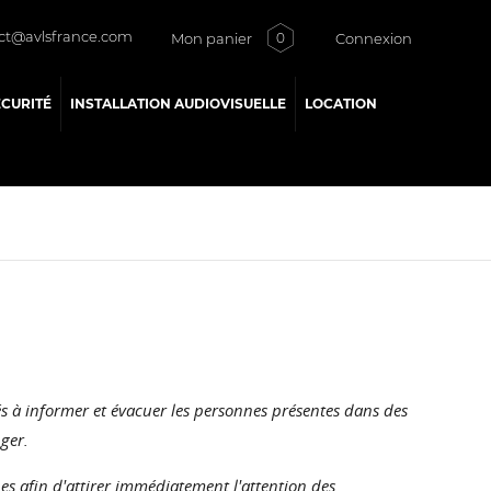
ct@avlsfrance.com
Mon panier
Connexion
0
ÉCURITÉ
INSTALLATION AUDIOVISUELLE
LOCATION
s à informer et évacuer les personnes présentes dans des
ger.
es afin d'attirer immédiatement l'attention des