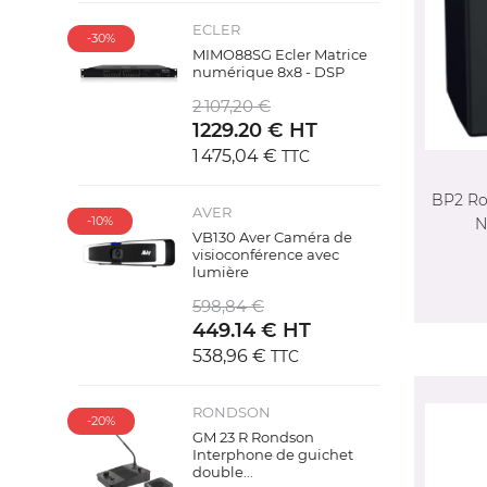
ECLER
-30%
MIMO88SG Ecler Matrice
CR
numérique 8x8 - DSP
C
((
2 107,20 €
1229.20 € HT
NO
Vo
((
1 475,04 €
TTC
AJ
d'e
BP2 Ro
AVER
-10%
N
VB130 Aver Caméra de
visioconférence avec
lumière
598,84 €
449.14 € HT
538,96 €
TTC
RONDSON
-20%
GM 23 R Rondson
Interphone de guichet
double...