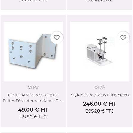
favorite_border
favorite_border
ORAY
ORAY
OPTECAR20 Oray Paire De
SQ4150 Oray Sous-Face150cm
Pattes D'écartement Mural De...
246.00 € HT
49.00 € HT
295,20 €
TTC
58,80 €
TTC