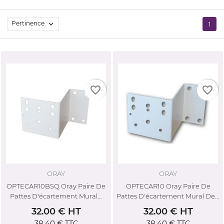
Pertinence

1
favorite_border
favorite_border
ORAY
ORAY
OPTECAR10BSQ Oray Paire De
OPTECAR10 Oray Paire De
Pattes D'écartement Mural...
Pattes D'écartement Mural De...
32.00 € HT
32.00 € HT
38,40 €
38,40 €
TTC
TTC