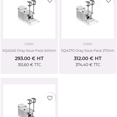
favorite_border
favorite_border
ORAY
ORAY
SQ4240 Oray Sous-Face 240cm
SQ4270 Oray Sous-Face 270cm
293.00 € HT
312.00 € HT
351,60 €
374,40 €
TTC
TTC
favorite_border