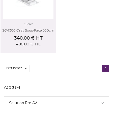
ORAY
SQ4300 Oray Sous-Face 300cm
340.00 € HT
408,00 €
TTC
Pertinence

1
ACCUEIL
Solution Pro AV
keyboard_arrow_down