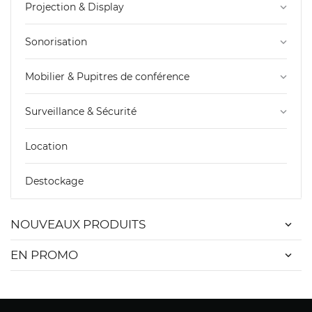
Projection & Display
keyboard_arrow_down
Sonorisation
keyboard_arrow_down
Mobilier & Pupitres de conférence
keyboard_arrow_down
Surveillance & Sécurité
keyboard_arrow_down
Location
Destockage
NOUVEAUX PRODUITS
EN PROMO