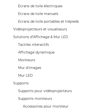
NOM DE LA LISTE D'ENVIES
Vous devez être connecté pour ajouter des produits
((confirmMessage))
Ecrans de toile électriques
AJOUTER À MA LISTE D'ENVIES
à votre liste d'envies.
Ecrans de toile manuels
add_circle_outline
Créer une nouvelle liste
Ecrans de toile portables et trépieds
((cancelText))
((modalDeleteText))
Annuler
Connexion
Annuler
Créer une liste d'envies
Vidéoprojecteurs et visualiseurs
Solutions d’Affichage & Mur LED
Tactiles interactifs
Affichage dynamique
Moniteurs
Mur d'images
Mur LED
Supports
Supports pour vidéoprojecteurs
Supports moniteurs
Accessoires pour moniteur