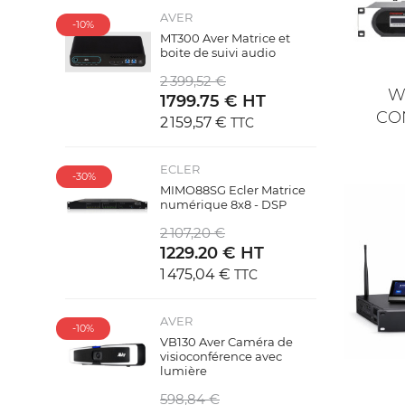
AVER
-10%
MT300 Aver Matrice et
boite de suivi audio
2 399,52 €
W
1799.75 € HT
CO
2 159,57 €
TTC
CR
C
((
ECLER
-30%
NO
MIMO88SG Ecler Matrice
Vo
((
numérique 8x8 - DSP
AJ
d'e
2 107,20 €
1229.20 € HT
1 475,04 €
TTC
AVER
-10%
VB130 Aver Caméra de
visioconférence avec
lumière
598,84 €