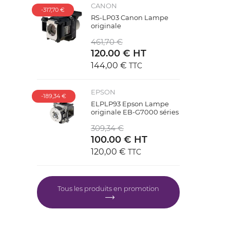
CANON
-317,70 €
RS-LP03 Canon Lampe
originale
461,70 €
120.00 € HT
144,00 €
TTC
EPSON
-189,34 €
ELPLP93 Epson Lampe
originale EB-G7000 séries
309,34 €
100.00 € HT
120,00 €
TTC
Tous les produits en promotion