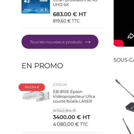
UHD 4K
683.00 € HT
819,60 €
TTC
Tous les nouveaux produits
SOUS-C
EN PROMO
EPSON
-662,84 €
EB-810E Epson
Vidéoprojecteur Ultra
courte focale LASER
4 742,84 €
3400.00 € HT
4 080,00 €
TTC