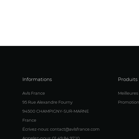
Informations
Produits
Avls France
Meilleures
95 Rue Alexandre Fourny
Promotion
94500 CHAMPIGNY-SUR-MARNE
France
Écrivez-nous: contact@avlsfrance.com
Appelez-nous: 01.49.84.97.10