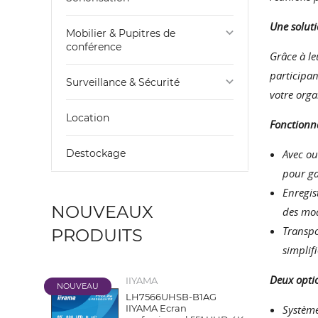
Une soluti
keyboard_arrow_down
Mobilier & Pupitres de
conférence
Grâce à le
participan
keyboard_arrow_down
Surveillance & Sécurité
votre orga
Location
Fonctionna
Destockage
Avec ou
pour ga
Enregis
NOUVEAUX
des mod
Transpo
PRODUITS
simplif
Deux optio
IIYAMA
NOUVEAU
LH7566UHSB-B1AG
IIYAMA Ecran
Système