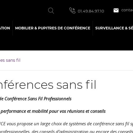

conta
01.49.84.97.10
ATION
MOBILIER & PUPITRES DE CONFÉRENCE
SURVEILLANCE & S
s sans fil
férences sans fil
e Conférence Sans Fil Professionnels
é, performance et mobilité pour vos réunions et conseils
CE vous propose un large choix de systèmes de conférence sans fil 
rofessionnelles, des conseils d’administration ou encore des consei