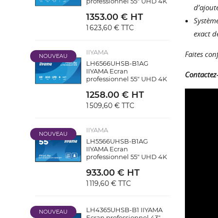
professionnel 55" UHD 4K
d’ajout
1353.00 € HT
Système
1 623,60 €
TTC
exact d
IIYAMA
Faites con
NOUVEAU
LH6566UHSB-B1AG
IIYAMA Ecran
Contactez-
professionnel 55" UHD 4K
1258.00 € HT
1 509,60 €
TTC
IIYAMA
NOUVEAU
LH5566UHSB-B1AG
IIYAMA Ecran
professionnel 55" UHD 4K
933.00 € HT
1 119,60 €
TTC
LH4365UHSB-B1 IIYAMA
NOUVEAU
Ecran professionnel 43"