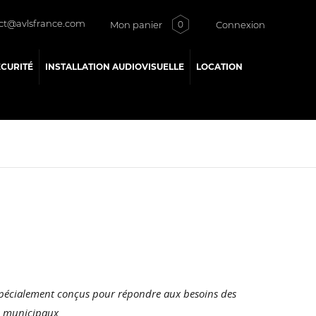
ct@avlsfrance.com
Mon panier
Connexion
0
ÉCURITÉ
INSTALLATION AUDIOVISUELLE
LOCATION
spécialement conçus pour répondre aux besoins des
ls municipaux.