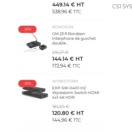
449.14 € HT
CS1 S
538,96 €
TTC
RONDSON
-20%
GM 23 R Rondson
Interphone de guichet
double...
216,17 €
144.14 € HT
172,94 €
TTC
WYRESTORM
-20%
EXP-SW-0401-H2
Wyrestorm Switch HDMI
4x1 4K HDR
181,20 €
120.80 € HT
144,96 €
TTC