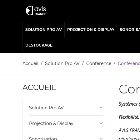
SOLUTION PRO AV
PROJECTION & DISPLAY
SONORIS
DESTOCKAGE
Accueil
Solution Pro AV
Conférence
Conférence
Con
ACCUEIL
Systèmes d
keyboard_arrow_down
Solution Pro AV
Flexibilit
keyboard_arrow_down
Projection & Display
AVLS FRAN
réunions p
keyboard_arrow_down
Sonorisation