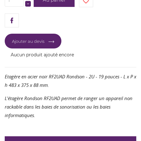
favorite_border
Ajouter au devis
Aucun produit ajouté encore
Etagère en acier noir RF2UAD Rondson - 2U - 19 pouces - L x P x
h 483 x 375 x 88 mm.
L'étagère Rondson RF2UAD permet de ranger un appareil non
rackable dans les baies de sonorisation ou les baies
CRÉER UNE LISTE D'ENVIES
CONNEXION
informatiques.
NOM DE LA LISTE D'ENVIES
Vous devez être connecté pour ajouter des produits
AJOUTER À MA LISTE D'ENVIES
à votre liste d'envies.