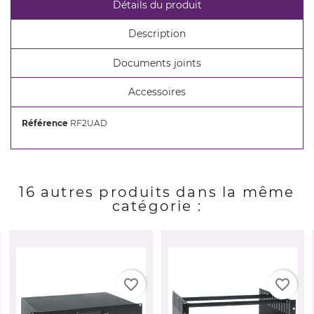
Détails du produit
add_circle_outline
Créer une nouvelle liste
Description
Annuler
Connexion
Annuler
Créer une liste d'envies
Documents joints
Accessoires
Référence
RF2UAD
16 autres produits dans la même
catégorie :
favorite_border
favorite_border