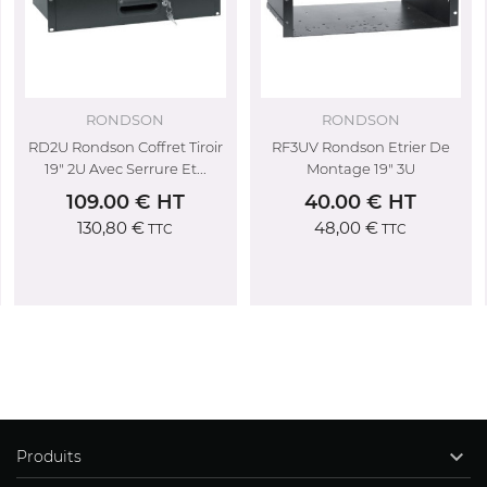
RONDSON
RONDSON
RD2U Rondson Coffret Tiroir
RF3UV Rondson Etrier De
19" 2U Avec Serrure Et...
Montage 19" 3U
109.00 € HT
40.00 € HT
130,80 €
48,00 €
TTC
TTC

Produits