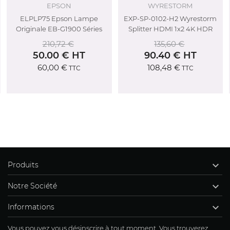
EPSON
WYRESTORM
ELPLP75 Epson Lampe
EXP-SP-0102-H2 Wyrestorm
Originale EB-G1900 Séries
Splitter HDMI 1x2 4K HDR
210,72 €
135,60 €
50.00 € HT
90.40 € HT
60,00 €
108,48 €
TTC
TTC

Produits

Notre Société

Informations
Vous pouvez vous désinscrire à tout moment. Vous trouverez