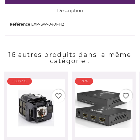
Annuler
Connexion
Annuler
Créer une liste d'envies
Description
Référence
EXP-SW-0401-H2
16 autres produits dans la même
catégorie :
-150,72 €
-20%
favorite_border
favorite_border