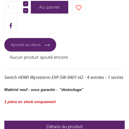
Au panier
favorite_border
Ajouter au devis
Aucun produit ajouté encore
Switch HDMI Wyrestorm EXP-SW-0401-H2 - 4 entrées - 1 sorties
CRÉER UNE LISTE D'ENVIES
Matériel neuf - sous garantie - "déstockage"
CONNEXION
NOM DE LA LISTE D'ENVIES
1 pièce en stock uniquement
Vous devez être connecté pour ajouter des produits
AJOUTER À MA LISTE D'ENVIES
à votre liste d'envies.
add_circle_outline
Créer une nouvelle liste
Détails du produit