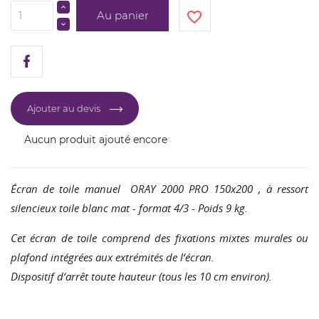
Au panier
favorite_border
Ajouter au devis
Aucun produit ajouté encore
Écran de toile manuel ORAY 2000 PRO 150x200 , à ressort
silencieux toile blanc mat - format 4/3 - Poids 9 kg.
Cet écran de toile comprend des fixations mixtes murales ou
plafond intégrées aux extrémités de l‘écran.
Dispositif d‘arrêt toute hauteur (tous les 10 cm environ).
CRÉER UNE LISTE D'ENVIES