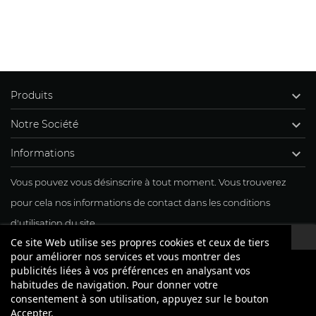

Produits

Notre Société

Informations
Vous pouvez vous désinscrire à tout moment. Vous trouverez
pour cela nos informations de contact dans les conditions
d'utilisation du site.
Ce site Web utilise ses propres cookies et ceux de tiers
J'accepte mon inscription à la newsletter
pour améliorer nos services et vous montrer des
publicités liées à vos préférences en analysant vos
habitudes de navigation. Pour donner votre
consentement à son utilisation, appuyez sur le bouton
Accepter.