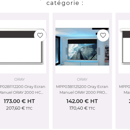
catégorie :
rder
favorite_border
favorite_border
ORAY
ORAY
an
MPP03B1125200 Oray Ecran
MPP02B1135240 Oray Ecran
Manuel ORAY 2000 PRO
Manuel ORAY 2000 HC
125x200
130x232
142.00 € HT
208.00 € HT
170,40 €
249,60 €
TTC
TTC