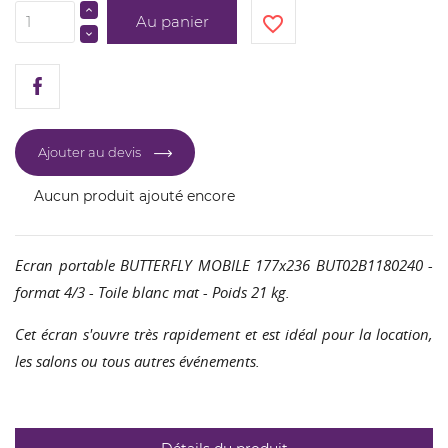
Au panier
favorite_border
Ajouter au devis
Aucun produit ajouté encore
Ecran portable BUTTERFLY MOBILE 177x236 BUT02B1180240 -
format 4/3 - Toile blanc mat - Poids 21 kg.
Cet écran s'ouvre très rapidement et est idéal pour la location,
CRÉER UNE LISTE D'ENVIES
les salons ou tous autres événements.
CONNEXION
NOM DE LA LISTE D'ENVIES
Vous devez être connecté pour ajouter des produits
AJOUTER À MA LISTE D'ENVIES
à votre liste d'envies.