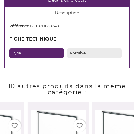
Détails du produit
add_circle_outline
Créer une nouvelle liste
Description
Annuler
Connexion
Annuler
Créer une liste d'envies
Référence
BUT02B1180240
FICHE TECHNIQUE
Type
Portable
10 autres produits dans la même
catégorie :
favorite_border
favorite_border