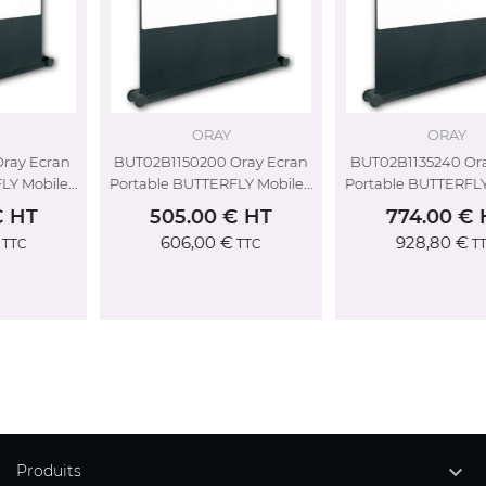
ORAY
ORAY
BUT02B1150200 Oray Ecran
BUT02B1135240 Oray Ecran
.
Portable BUTTERFLY Mobile...
Portable BUTTERFLY Mobile...
505.00 € HT
774.00 € HT
606,00 €
928,80 €
TTC
TTC

Produits