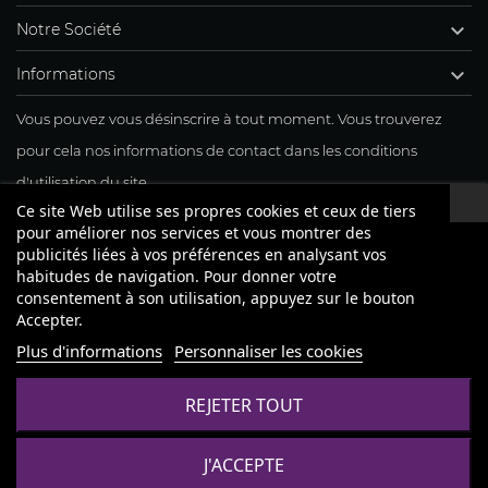

Notre Société

Informations
Vous pouvez vous désinscrire à tout moment. Vous trouverez
pour cela nos informations de contact dans les conditions
d'utilisation du site.
Ce site Web utilise ses propres cookies et ceux de tiers
J'accepte mon inscription à la newsletter
pour améliorer nos services et vous montrer des
publicités liées à vos préférences en analysant vos
habitudes de navigation. Pour donner votre
consentement à son utilisation, appuyez sur le bouton
Accepter.
Plus d'informations
Personnaliser les cookies
REJETER TOUT
J'ACCEPTE
© 2019 InterTime. All rights reserved.