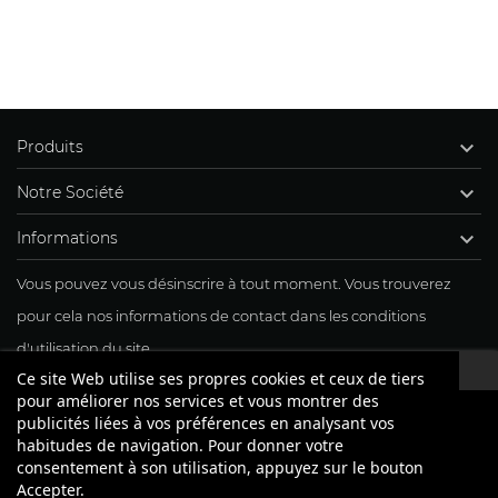

Produits

Notre Société

Informations
Vous pouvez vous désinscrire à tout moment. Vous trouverez
pour cela nos informations de contact dans les conditions
d'utilisation du site.
Ce site Web utilise ses propres cookies et ceux de tiers
J'accepte mon inscription à la newsletter
pour améliorer nos services et vous montrer des
publicités liées à vos préférences en analysant vos
habitudes de navigation. Pour donner votre
consentement à son utilisation, appuyez sur le bouton
Accepter.