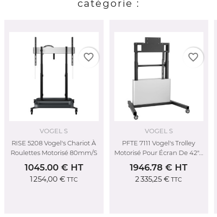
catégorie :
favorite_border
favorite_border
S
VOGEL S
ERARD PR
s Chariot À
PFTE 7111 Vogel's Trolley
LUX-UP 1050L Era
isé 80mm/s
Motorisé Pour Écran De 42"...
Colonne Fixe Ha
1050mm
€ HT
1946.78 € HT
285.10 € 
€
2 335,25 €
342,12 €
TTC
TTC
TT