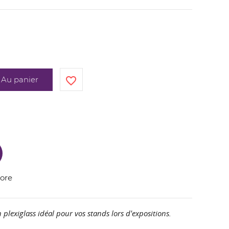
Au panier
favorite_border
core
plexiglass idéal pour vos stands lors d'expositions.