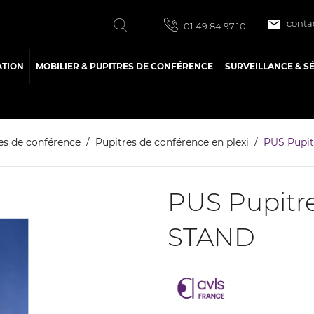

conta
01.49.84.97.10
ATION
MOBILIER & PUPITRES DE CONFÉRENCE
SURVEILLANCE & S
es de conférence
Pupitres de conférence en plexi
PUS Pupit
PUS Pupitr
STAND