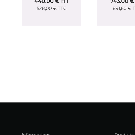
743.00 € HT
1216.0
891,60 €
TTC
1 459,20
Informations
Produits