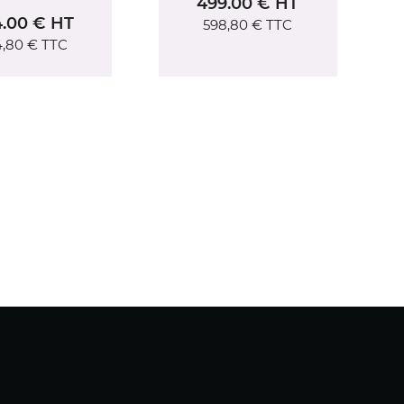
99.00 € HT
3938.26 € HT
598,80 €
TTC
4 725,91 €
TTC