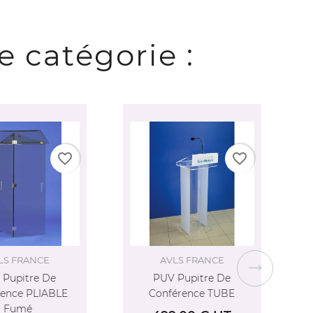
 catégorie :
liste
favorite_border
favorite_border
AVLS FRANCE
AVLS FRANCE
UV Pupitre De
Pupitre De Conférence
nférence TUBE
NEONYX TOUCH LIFT