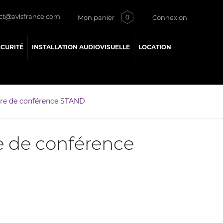
ct@avlsfrance.com
Mon panier
Connexion
0
ÉCURITÉ
INSTALLATION AUDIOVISUELLE
LOCATION
re de conférence STAND
e de conférence