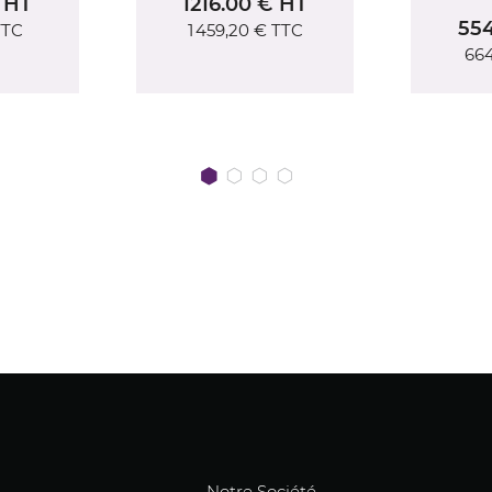
0 € HT
4
554.00 € HT
 €
TTC
664,80 €
TTC
Notre Société