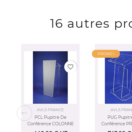
CR
C
16 autres p
NO
Vo
AJ
d'e
PROMO !
vorite_border
favorite_border
AVLS FRANCE
AVLS F
PUG Pupitre De
Pupitre De 
NNE
Conférence PRESTIGE
PACIF