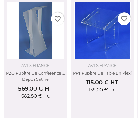
favorite_border
favorite_border
AVLS FRANCE
AVLS FRANCE
PZO Pupitre De Conférence Z
PPT Pupitre De Table En Plexi
Dépoli Satiné
115.00 € HT
569.00 € HT
138,00 €
TTC
682,80 €
TTC