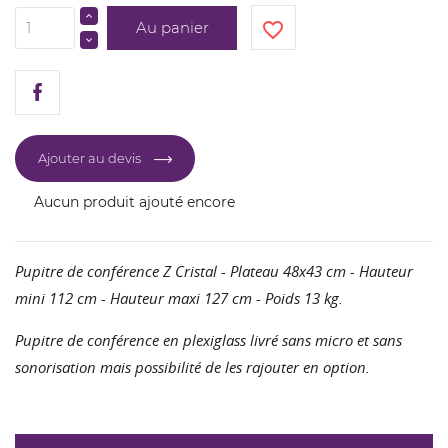
Au panier
favorite_border
Ajouter au devis
Aucun produit ajouté encore
Pupitre de conférence Z Cristal - Plateau 48x43 cm - Hauteur
mini 112 cm - Hauteur maxi 127 cm - Poids 13 kg.
Pupitre de conférence en plexiglass livré sans micro et sans
sonorisation mais possibilité de les rajouter en option.
CRÉER UNE LISTE D'ENVIES
CONNEXION