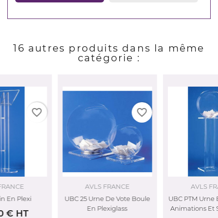
16 autres produits dans la même
catégorie :
favorite_border
favorite_border
AVLS FRANCE
AVLS FRANCE
UBC 25 Urne De Vote Boule
UBC PTM Urne En Plexi Pour
En Plexiglass
Animations Et Sondages -...