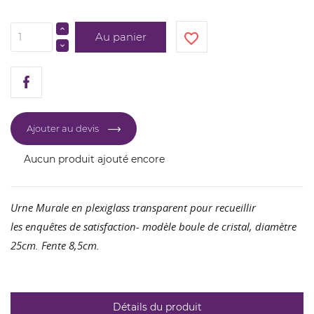
Au panier
favorite_border
Ajouter au devis
Aucun produit ajouté encore
Urne Murale en plexiglass transparent pour recueillir
les enquêtes de satisfaction- modèle boule de cristal, diamètre
25cm. Fente 8,5cm.
Détails du produit