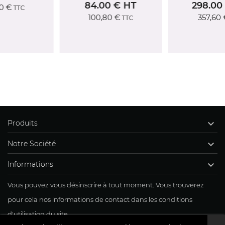
84.00 € HT
298.00 € HT
100,80 €
357,60 €
TTC
TTC

Produits

Notre Société

Informations
Vous pouvez vous désinscrire à tout moment. Vous trouverez
pour cela nos informations de contact dans les conditions
d'utilisation du site.