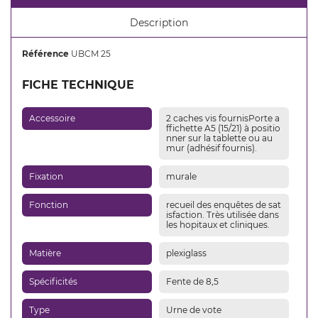
CRÉER UNE LISTE D'ENVIES
Description
CONNEXION
Référence
UBCM 25
NOM DE LA LISTE D'ENVIES
Vous devez être connecté pour ajouter des produits
AJOUTER À MA LISTE D'ENVIES
FICHE TECHNIQUE
à votre liste d'envies.
add_circle_outline
Créer une nouvelle liste
Accessoire
2 caches vis fournisPorte a
ffichette A5 (15/21) à positio
Annuler
Connexion
nner sur la tablette ou au
Annuler
Créer une liste d'envies
mur (adhésif fournis).
Fixation
murale
Fonction
recueil des enquêtes de sat
isfaction. Très utilisée dans
les hopitaux et cliniques.
Matière
plexiglass
Spécificités
Fente de 8,5
Type
Urne de vote