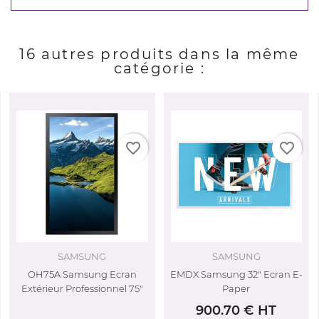
16 autres produits dans la même
catégorie :
favorite_border
favorite_border
SAMSUNG
SAMSUNG
H75A Samsung Ecran
EMDX Samsung 32" Ecran E-
LH10
térieur Professionnel 75"
Paper
Ecran 
900.70 € HT