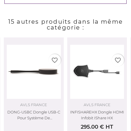
15 autres produits dans la même
catégorie :
favorite_border
favorite_border
RANCE
AVLS FRANCE
BENQ
ngle USB-C
INFISHAREHX Dongle HDMI
VS25 BenQ Sys
tème De
Infobit IShare HX
Présentation Et 
ion...
Sans...
295.00 € HT
2480.00 